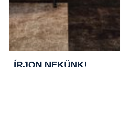
ÍRJON NEKÜNK!
Kollégánk hamarosan felveszi Önnel a
kapcsolatot!
Teljes név
Email cím