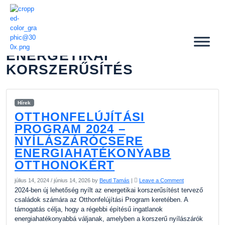
ENERGETIKAI
KORSZERŰSÍTÉS
Hírek
OTTHONFELÚJÍTÁSI
PROGRAM 2024 –
NYÍLÁSZÁRÓCSERE
ENERGIAHATÉKONYABB
OTTHONOKÉRT
július 14, 2024
/
június 14, 2026
by
Beutl Tamás
|
Leave a Comment
2024-ben új lehetőség nyílt az energetikai korszerűsítést tervező
családok számára az Otthonfelújítási Program keretében. A
támogatás célja, hogy a régebbi építésű ingatlanok
energiahatékonyabbá váljanak, amelyben a korszerű nyílászárók