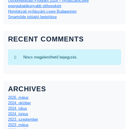
Otthonfelújítási Program 2024 – nyílászárócsere
energiahatékonyabb otthonokért
Homlokzati nyílászáró csere Budapesten
Smartslide tolóajtó beépítése
RECENT COMMENTS
Nincs megjeleníthető bejegyzés.
ARCHIVES
2026. május
2024. október
2024. július
2024. június
2023. szeptember
2023. május