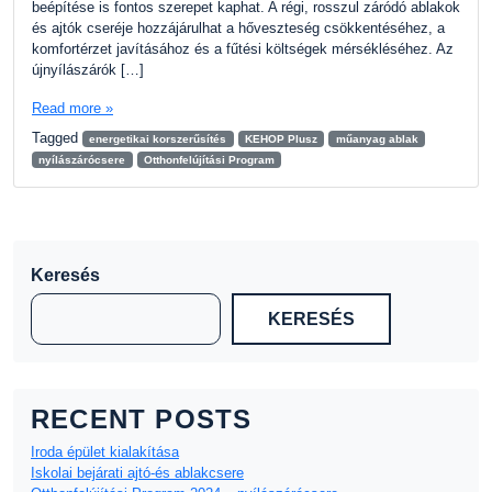
beépítése is fontos szerepet kaphat. A régi, rosszul záródó ablakok
és ajtók cseréje hozzájárulhat a hőveszteség csökkentéséhez, a
komfortérzet javításához és a fűtési költségek mérsékléséhez. Az
újnyílászárók […]
Read more »
Tagged
energetikai korszerűsítés
KEHOP Plusz
műanyag ablak
nyílászárócsere
Otthonfelújítási Program
Keresés
KERESÉS
RECENT POSTS
Iroda épület kialakítása
Iskolai bejárati ajtó-és ablakcsere