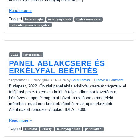
Read more »
Tagged
bejárati ajtó
műanyag ablak
nyílászárócsere
otthonfelújítási támogatás
2022
Referenciák
PANEL ABLAKCSERE ÉS
ERKÉLYFAL BEÉPÍTÉS
szeptember 10, 2022
/
június 14, 2026
by
Beutl Tamás
|
Leave a Comment
Budapest, 2022. Óbudai panellakás erkélyfal cseréjét végeztük el
felújítási projekt keretein belül. A teljes kibontást követően a
kőműves csapat Ytong falat húzott a nyílásba a megfelelő
méretben, majd erre kerültek ráépítésre az új szerkezetek.
Alkalmazott rendszer: Aluplast IDEAL 4000.
Read more »
Tagged
aluplast
erkély
műanyag ablak
panellakás