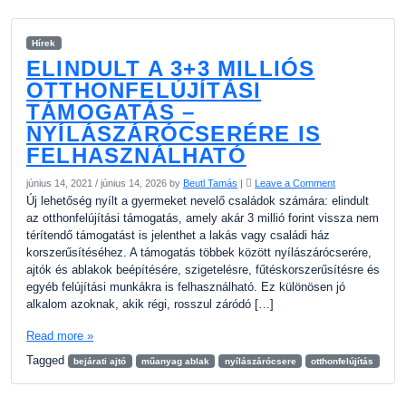
Hírek
ELINDULT A 3+3 MILLIÓS
OTTHONFELÚJÍTÁSI
TÁMOGATÁS –
NYÍLÁSZÁRÓCSERÉRE IS
FELHASZNÁLHATÓ
június 14, 2021
/
június 14, 2026
by
Beutl Tamás
|
Leave a Comment
Új lehetőség nyílt a gyermeket nevelő családok számára: elindult
az otthonfelújítási támogatás, amely akár 3 millió forint vissza nem
térítendő támogatást is jelenthet a lakás vagy családi ház
korszerűsítéséhez. A támogatás többek között nyílászárócserére,
ajtók és ablakok beépítésére, szigetelésre, fűtéskorszerűsítésre és
egyéb felújítási munkákra is felhasználható. Ez különösen jó
alkalom azoknak, akik régi, rosszul záródó […]
Read more »
Tagged
bejárati ajtó
műanyag ablak
nyílászárócsere
otthonfelújítás