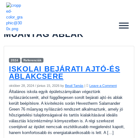
MŰANYAG ABLAK
2024
Referenciák
ISKOLAI BEJÁRATI AJTÓ-ÉS
ABLAKCSERE
október 28, 2024
/
június 15, 2026
by
Beutl Tamás
|
Leave a Comment
Általános iskola egyik épületszárnyában végeztünk
nyílászárócserét, ahol függőlegesen sorolt bejárati ajtó és ablak
került beépítésre. A kivitelezés során Hevestherm Salamander
Green 76 műanyag nyílászáró rendszert alkalmaztunk, amely jó
hőszigetelési tulajdonságaival és tartós kialakításával ideális
választás közintézményi környezetben is. A régi szerkezet
cseréjével az épület nemcsak esztétikusabb megjelenést kapott,
hanem komfortosabb és energiatakarékosabb is lett. A […]