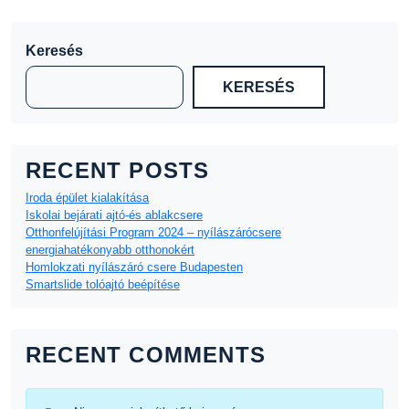
Keresés
KERESÉS
RECENT POSTS
Iroda épület kialakítása
Iskolai bejárati ajtó-és ablakcsere
Otthonfelújítási Program 2024 – nyílászárócsere
energiahatékonyabb otthonokért
Homlokzati nyílászáró csere Budapesten
Smartslide tolóajtó beépítése
RECENT COMMENTS