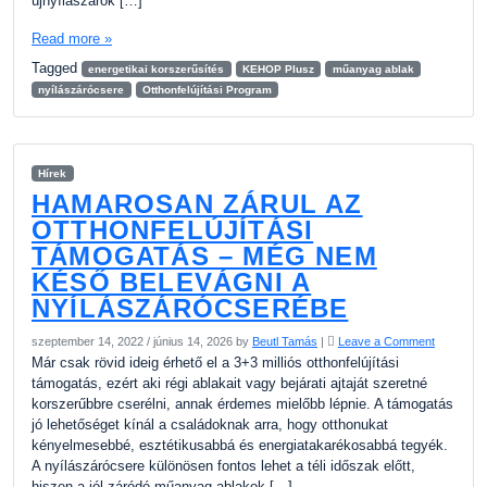
újnyílászárók […]
Read more »
Tagged
energetikai korszerűsítés
KEHOP Plusz
műanyag ablak
nyílászárócsere
Otthonfelújítási Program
Hírek
HAMAROSAN ZÁRUL AZ
OTTHONFELÚJÍTÁSI
TÁMOGATÁS – MÉG NEM
KÉSŐ BELEVÁGNI A
NYÍLÁSZÁRÓCSERÉBE
szeptember 14, 2022
/
június 14, 2026
by
Beutl Tamás
|
Leave a Comment
Már csak rövid ideig érhető el a 3+3 milliós otthonfelújítási
támogatás, ezért aki régi ablakait vagy bejárati ajtaját szeretné
korszerűbbre cserélni, annak érdemes mielőbb lépnie. A támogatás
jó lehetőséget kínál a családoknak arra, hogy otthonukat
kényelmesebbé, esztétikusabbá és energiatakarékosabbá tegyék.
A nyílászárócsere különösen fontos lehet a téli időszak előtt,
hiszen a jól záródó műanyag ablakok […]