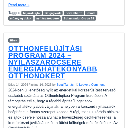
Read more »
Tagged
bejárati ajtó
Galgagyörk
hevestherm
iskola
műanyag ablak
nyílászárócsere
Salamander Green 76
Hírek
OTTHONFELÚJÍTÁSI
PROGRAM 2024 –
NYÍLÁSZÁRÓCSERE
ENERGIAHATÉKONYABB
OTTHONOKÉRT
július 14, 2024
/
június 14, 2026
by
Beutl Tamás
|
Leave a Comment
2024-ben új lehetőség nyílt az energetikai korszerűsítést tervező
családok számára az Otthonfelújítási Program keretében. A
támogatás célja, hogy a régebbi építésű ingatlanok
energiahatékonyabbá váljanak, amelyben a korszerű nyílászárók
beépítése is fontos szerepet kaphat. A régi, rosszul záródó ablakok
és ajtók cseréje hozzájárulhat a hőveszteség csökkentéséhez, a
komfortérzet javításához és a fűtési költségek mérsékléséhez. Az