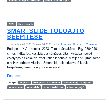
homlokzati nyílászárócsere
szögsorolt erkélyfal
2023
Referenciák
SMARTSLIDE TOLÓAJTÓ
BEÉPÍTÉSE
szeptember 26, 2023
/
június 14, 2026
by
Beutl Tamás
|
Leave a Comment
Budapest, XVII. kerület, 2023. Terasz átalakítás . Egy 280×240
cm-es nyílás lett kialakítva a kőműves által, korábban sorolt
erkélyajtó és ablakok lettek innen kibontva. A teljes felújítás során
egy Hevestherm Aluplast Smartslide toló erkélyajtó került
beépítésre, háromrétegű üvegezéssel.
Read more
Tagged
aluplast
Budapest XVII. kerület
háromrétegű üvegezés
hevestherm
smartslide
terasz átalakítás
toló erkélyajtó