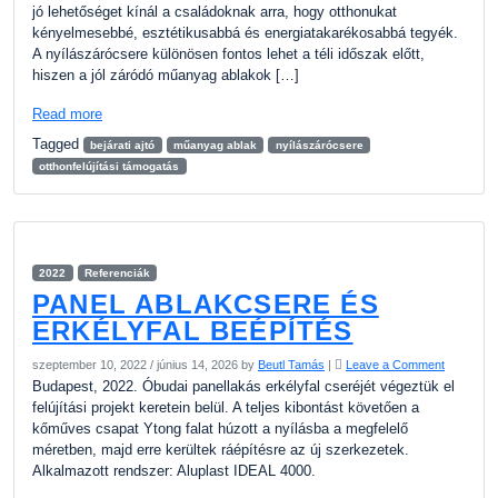
jó lehetőséget kínál a családoknak arra, hogy otthonukat
kényelmesebbé, esztétikusabbá és energiatakarékosabbá tegyék.
A nyílászárócsere különösen fontos lehet a téli időszak előtt,
hiszen a jól záródó műanyag ablakok […]
Read more
Tagged
bejárati ajtó
műanyag ablak
nyílászárócsere
otthonfelújítási támogatás
2022
Referenciák
PANEL ABLAKCSERE ÉS
ERKÉLYFAL BEÉPÍTÉS
szeptember 10, 2022
/
június 14, 2026
by
Beutl Tamás
|
Leave a Comment
Budapest, 2022. Óbudai panellakás erkélyfal cseréjét végeztük el
felújítási projekt keretein belül. A teljes kibontást követően a
kőműves csapat Ytong falat húzott a nyílásba a megfelelő
méretben, majd erre kerültek ráépítésre az új szerkezetek.
Alkalmazott rendszer: Aluplast IDEAL 4000.