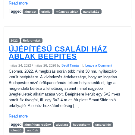
Read more
Tagged
aluplast
erkély
műanyag ablak
panellakás
2022
Referenciák
ÚJÉPÍTÉSŰ CSALÁDI HÁZ
ABLAK BEÉPÍTÉS
május 24, 2022
/
május 26, 2026
by
Beutl Tamás
|
Leave a Comment
Csömör, 2022. A megbízás során több mint 30 nm. nyílászáró
került beépítésre. A kivitelezés érdekessége, hogy az ingatlan
Budapestre néző örökpanorámás telken helyezkedik el, így a
megrendelő kérése a lehetőség szerint minél nagyobb
üvegfelületek alkalmazása volt. Beépítésre került egy 6×2 m-es
sorolt fix üvegfal, ill. egy 3×2,4 m-es Aluplast SmartSlide toló
erkélyajtó. A nehéz hozzáférhetőség […]
Read more
Tagged
alumínium redőny
aluplast
hevestherm
smartslide
tolóajtó
zsalúzia