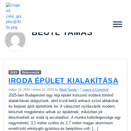
BEUTL TAMÁS
2025
Referenciák
IRODA ÉPÜLET KIALAKÍTÁSA
május 10, 2026
/
június 14, 2026
by
Beutl Tamás
|
Leave a Comment
2025-ben Budapesten egy régi épület korszerű irodává történő
átalakításán dolgoztunk, ahol kívül-belül antracit színű ablakokat
és bejárati ajtót építettünk be. A választott nyílászárók modern,
letisztult megjelenést adnak az épületnek, miközben jól
illeszkednek az iroda új arculatához. A munka különlegessége egy
nagyméretű, 3,1 méter széles és 2,7 méter magas alumínium
emelő-toló erkélyajtó gyártása és beépítése volt, […]