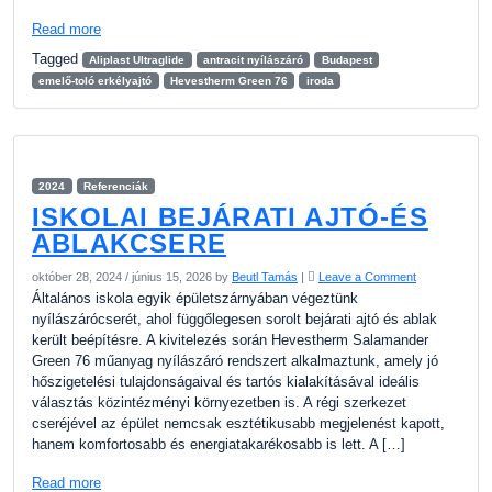
Read more
Tagged
Aliplast Ultraglide
antracit nyílászáró
Budapest
emelő-toló erkélyajtó
Hevestherm Green 76
iroda
2024
Referenciák
ISKOLAI BEJÁRATI AJTÓ-ÉS
ABLAKCSERE
október 28, 2024
/
június 15, 2026
by
Beutl Tamás
|
Leave a Comment
Általános iskola egyik épületszárnyában végeztünk
nyílászárócserét, ahol függőlegesen sorolt bejárati ajtó és ablak
került beépítésre. A kivitelezés során Hevestherm Salamander
Green 76 műanyag nyílászáró rendszert alkalmaztunk, amely jó
hőszigetelési tulajdonságaival és tartós kialakításával ideális
választás közintézményi környezetben is. A régi szerkezet
cseréjével az épület nemcsak esztétikusabb megjelenést kapott,
hanem komfortosabb és energiatakarékosabb is lett. A […]
Read more