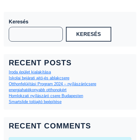
Keresés
KERESÉS
RECENT POSTS
Iroda épület kialakítása
Iskolai bejárati ajtó-és ablakcsere
Otthonfelújítási Program 2024 – nyílászárócsere
energiahatékonyabb otthonokért
Homlokzati nyílászáró csere Budapesten
Smartslide tolóajtó beépítése
RECENT COMMENTS