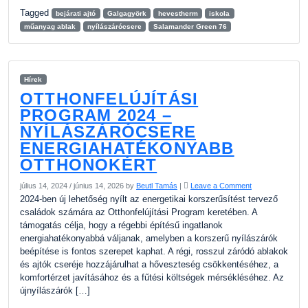
Tagged
bejárati ajtó
Galgagyörk
hevestherm
iskola
műanyag ablak
nyílászárócsere
Salamander Green 76
Hírek
OTTHONFELÚJÍTÁSI
PROGRAM 2024 –
NYÍLÁSZÁRÓCSERE
ENERGIAHATÉKONYABB
OTTHONOKÉRT
július 14, 2024
/
június 14, 2026
by
Beutl Tamás
|
Leave a Comment
2024-ben új lehetőség nyílt az energetikai korszerűsítést tervező
családok számára az Otthonfelújítási Program keretében. A
támogatás célja, hogy a régebbi építésű ingatlanok
energiahatékonyabbá váljanak, amelyben a korszerű nyílászárók
beépítése is fontos szerepet kaphat. A régi, rosszul záródó ablakok
és ajtók cseréje hozzájárulhat a hőveszteség csökkentéséhez, a
komfortérzet javításához és a fűtési költségek mérsékléséhez. Az
újnyílászárók […]