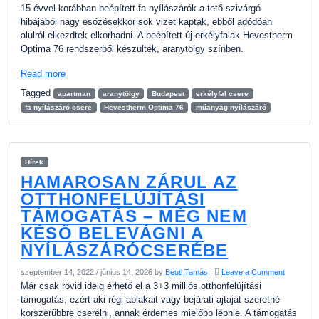
15 évvel korábban beépített fa nyílászárók a tető szivárgó
hibájából nagy esőzésekkor sok vizet kaptak, ebből adódóan
alulról elkezdtek elkorhadni. A beépített új erkélyfalak Hevestherm
Optima 76 rendszerből készültek, aranytölgy színben.
Read more
Tagged
apartman
aranytölgy
Budapest
erkélyfal csere
fa nyílászáró csere
Hevestherm Optima 76
műanyag nyílászáró
Hírek
HAMAROSAN ZÁRUL AZ
OTTHONFELÚJÍTÁSI
TÁMOGATÁS – MÉG NEM
KÉSŐ BELEVÁGNI A
NYÍLÁSZÁRÓCSERÉBE
szeptember 14, 2022
/
június 14, 2026
by
Beutl Tamás
|
Leave a Comment
Már csak rövid ideig érhető el a 3+3 milliós otthonfelújítási
támogatás, ezért aki régi ablakait vagy bejárati ajtaját szeretné
korszerűbbre cserélni, annak érdemes mielőbb lépnie. A támogatás