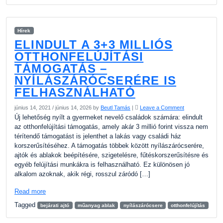
Hírek
ELINDULT A 3+3 MILLIÓS
OTTHONFELÚJÍTÁSI
TÁMOGATÁS –
NYÍLÁSZÁRÓCSERÉRE IS
FELHASZNÁLHATÓ
június 14, 2021
/
június 14, 2026
by
Beutl Tamás
|
Leave a Comment
Új lehetőség nyílt a gyermeket nevelő családok számára: elindult
az otthonfelújítási támogatás, amely akár 3 millió forint vissza nem
térítendő támogatást is jelenthet a lakás vagy családi ház
korszerűsítéséhez. A támogatás többek között nyílászárócserére,
ajtók és ablakok beépítésére, szigetelésre, fűtéskorszerűsítésre és
egyéb felújítási munkákra is felhasználható. Ez különösen jó
alkalom azoknak, akik régi, rosszul záródó […]
Read more
Tagged
bejárati ajtó
műanyag ablak
nyílászárócsere
otthonfelújítás