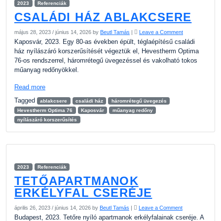
2023
Referenciák
CSALÁDI HÁZ ABLAKCSERE
május 28, 2023
/
június 14, 2026
by
Beutl Tamás
|
Leave a Comment
Kaposvár, 2023. Egy 80-as években épült, téglaépítésű családi
ház nyílászáró korszerűsítését végeztük el, Hevestherm Optima
76-os rendszerrel, háromrétegű üvegezéssel és vakolható tokos
műanyag redőnyökkel.
Read more
Tagged
ablakcsere
családi ház
háromrétegű üvegezés
Hevestherm Optima 76
Kaposvár
műanyag redőny
nyílászáró korszerűsítés
2023
Referenciák
TETŐAPARTMANOK
ERKÉLYFAL CSERÉJE
április 26, 2023
/
június 14, 2026
by
Beutl Tamás
|
Leave a Comment
Budapest, 2023. Tetőre nyíló apartmanok erkélyfalainak cseréje. A