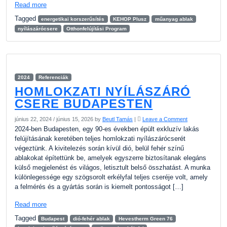
Read more
Tagged
energetikai korszerűsítés
KEHOP Plusz
műanyag ablak
nyílászárócsere
Otthonfelújítási Program
2024
Referenciák
HOMLOKZATI NYÍLÁSZÁRÓ
CSERE BUDAPESTEN
június 22, 2024
/
június 15, 2026
by
Beutl Tamás
|
Leave a Comment
2024-ben Budapesten, egy 90-es években épült exkluzív lakás
felújításának keretében teljes homlokzati nyílászárócserét
végeztünk. A kivitelezés során kívül dió, belül fehér színű
ablakokat építettünk be, amelyek egyszerre biztosítanak elegáns
külső megjelenést és világos, letisztult belső összhatást. A munka
különlegessége egy szögsorolt erkélyfal teljes cseréje volt, amely
a felmérés és a gyártás során is kiemelt pontosságot […]
Read more
Tagged
Budapest
dió-fehér ablak
Hevestherm Green 76