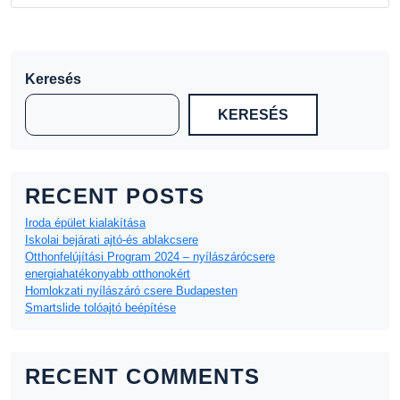
Keresés
KERESÉS
RECENT POSTS
Iroda épület kialakítása
Iskolai bejárati ajtó-és ablakcsere
Otthonfelújítási Program 2024 – nyílászárócsere
energiahatékonyabb otthonokért
Homlokzati nyílászáró csere Budapesten
Smartslide tolóajtó beépítése
RECENT COMMENTS