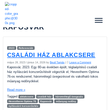
KAPOSVÁR
2023
Referenciák
CSALÁDI HÁZ ABLAKCSERE
május 28, 2023
/
június 14, 2026
by
Beutl Tamás
|
Leave a Comment
Kaposvár, 2023. Egy 80-as években épült, téglaépítésű családi
ház nyílászáró korszerűsítését végeztük el, Hevestherm Optima
76-os rendszerrel, háromrétegű üvegezéssel és vakolható tokos
műanyag redőnyökkel.
Read more »
Tagged
ablakcsere
családi ház
háromrétegű üvegezés
Hevestherm Optima 76
Kaposvár
műanyag redőny
nyílászáró korszerűsítés