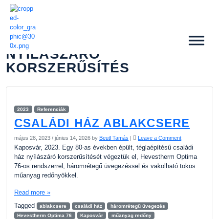
NYÍLÁSZÁRÓ
KORSZERŰSÍTÉS
2023
Referenciák
CSALÁDI HÁZ ABLAKCSERE
május 28, 2023
/
június 14, 2026
by
Beutl Tamás
|
Leave a Comment
Kaposvár, 2023. Egy 80-as években épült, téglaépítésű családi
ház nyílászáró korszerűsítését végeztük el, Hevestherm Optima
76-os rendszerrel, háromrétegű üvegezéssel és vakolható tokos
műanyag redőnyökkel.
Read more »
Tagged
ablakcsere
családi ház
háromrétegű üvegezés
Hevestherm Optima 76
Kaposvár
műanyag redőny