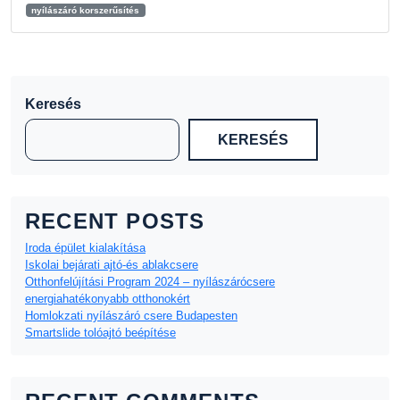
nyílászáró korszerűsítés
Keresés
KERESÉS
RECENT POSTS
Iroda épület kialakítása
Iskolai bejárati ajtó-és ablakcsere
Otthonfelújítási Program 2024 – nyílászárócsere
energiahatékonyabb otthonokért
Homlokzati nyílászáró csere Budapesten
Smartslide tolóajtó beépítése