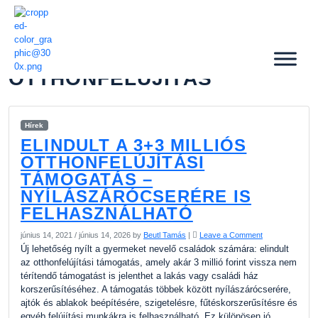
OTTHONFELÚJÍTÁS
Hírek
ELINDULT A 3+3 MILLIÓS
OTTHONFELÚJÍTÁSI
TÁMOGATÁS –
NYÍLÁSZÁRÓCSERÉRE IS
FELHASZNÁLHATÓ
június 14, 2021
/
június 14, 2026
by
Beutl Tamás
|
Leave a Comment
Új lehetőség nyílt a gyermeket nevelő családok számára: elindult
az otthonfelújítási támogatás, amely akár 3 millió forint vissza nem
térítendő támogatást is jelenthet a lakás vagy családi ház
korszerűsítéséhez. A támogatás többek között nyílászárócserére,
ajtók és ablakok beépítésére, szigetelésre, fűtéskorszerűsítésre és
egyéb felújítási munkákra is felhasználható. Ez különösen jó