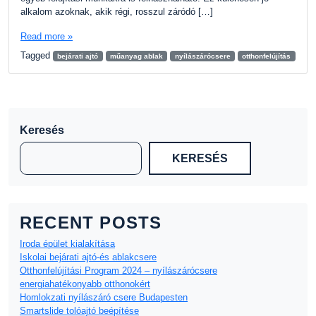
alkalom azoknak, akik régi, rosszul záródó […]
Read more »
Tagged
bejárati ajtó
műanyag ablak
nyílászárócsere
otthonfelújítás
Keresés
KERESÉS
RECENT POSTS
Iroda épület kialakítása
Iskolai bejárati ajtó-és ablakcsere
Otthonfelújítási Program 2024 – nyílászárócsere
energiahatékonyabb otthonokért
Homlokzati nyílászáró csere Budapesten
Smartslide tolóajtó beépítése