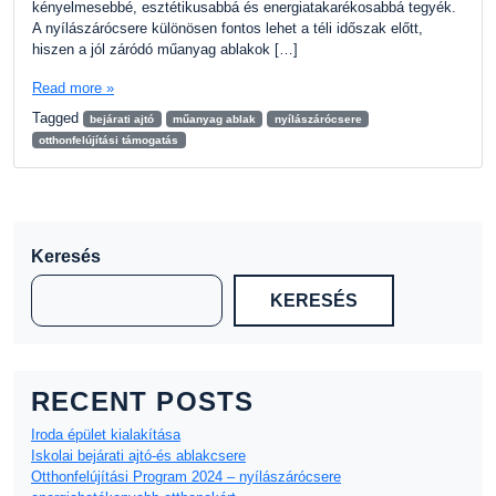
kényelmesebbé, esztétikusabbá és energiatakarékosabbá tegyék.
A nyílászárócsere különösen fontos lehet a téli időszak előtt,
hiszen a jól záródó műanyag ablakok […]
Read more »
Tagged
bejárati ajtó
műanyag ablak
nyílászárócsere
otthonfelújítási támogatás
Keresés
KERESÉS
RECENT POSTS
Iroda épület kialakítása
Iskolai bejárati ajtó-és ablakcsere
Otthonfelújítási Program 2024 – nyílászárócsere