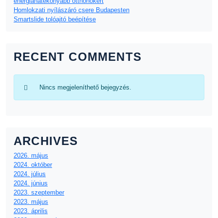
energiahatékonyabb otthonokért
Homlokzati nyílászáró csere Budapesten
Smartslide tolóajtó beépítése
RECENT COMMENTS
Nincs megjeleníthető bejegyzés.
ARCHIVES
2026. május
2024. október
2024. július
2024. június
2023. szeptember
2023. május
2023. április