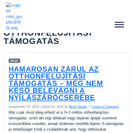
OTTHONFELÚJÍTÁSI
TÁMOGATÁS
Hírek
HAMAROSAN ZÁRUL AZ
OTTHONFELÚJÍTÁSI
TÁMOGATÁS – MÉG NEM
KÉSŐ BELEVÁGNI A
NYÍLÁSZÁRÓCSERÉBE
szeptember 14, 2022
/
június 14, 2026
by
Beutl Tamás
|
Leave a Comment
Már csak rövid ideig érhető el a 3+3 milliós otthonfelújítási
támogatás, ezért aki régi ablakait vagy bejárati ajtaját szeretné
korszerűbbre cserélni, annak érdemes mielőbb lépnie. A támogatás
jó lehetőséget kínál a családoknak arra, hogy otthonukat