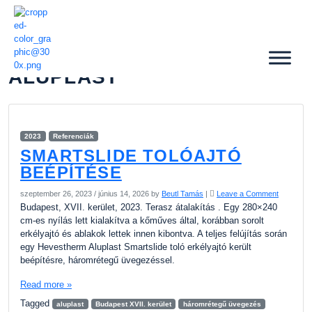
ALUPLAST
2023
Referenciák
SMARTSLIDE TOLÓAJTÓ
BEÉPÍTÉSE
szeptember 26, 2023
/
június 14, 2026
by
Beutl Tamás
|
Leave a Comment
Budapest, XVII. kerület, 2023. Terasz átalakítás . Egy 280×240
cm-es nyílás lett kialakítva a kőműves által, korábban sorolt
erkélyajtó és ablakok lettek innen kibontva. A teljes felújítás során
egy Hevestherm Aluplast Smartslide toló erkélyajtó került
beépítésre, háromrétegű üvegezéssel.
Read more »
Tagged
aluplast
Budapest XVII. kerület
háromrétegű üvegezés