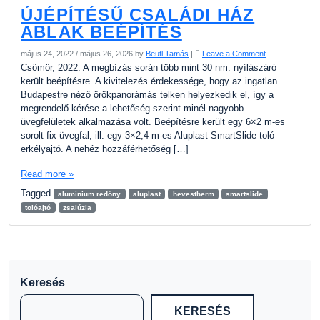
ÚJÉPÍTÉSŰ CSALÁDI HÁZ
ABLAK BEÉPÍTÉS
május 24, 2022
/
május 26, 2026
by
Beutl Tamás
|
Leave a Comment
Csömör, 2022. A megbízás során több mint 30 nm. nyílászáró
került beépítésre. A kivitelezés érdekessége, hogy az ingatlan
Budapestre néző örökpanorámás telken helyezkedik el, így a
megrendelő kérése a lehetőség szerint minél nagyobb
üvegfelületek alkalmazása volt. Beépítésre került egy 6×2 m-es
sorolt fix üvegfal, ill. egy 3×2,4 m-es Aluplast SmartSlide toló
erkélyajtó. A nehéz hozzáférhetőség […]
Read more »
Tagged
alumínium redőny
aluplast
hevestherm
smartslide
tolóajtó
zsalúzia
Keresés
KERESÉS