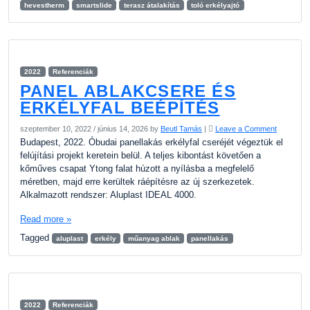
hevestherm
smartslide
terasz átalakítás
toló erkélyajtó
2022
Referenciák
PANEL ABLAKCSERE ÉS
ERKÉLYFAL BEÉPÍTÉS
szeptember 10, 2022
/
június 14, 2026
by
Beutl Tamás
|
Leave a Comment
Budapest, 2022. Óbudai panellakás erkélyfal cseréjét végeztük el
felújítási projekt keretein belül. A teljes kibontást követően a
kőműves csapat Ytong falat húzott a nyílásba a megfelelő
méretben, majd erre kerültek ráépítésre az új szerkezetek.
Alkalmazott rendszer: Aluplast IDEAL 4000.
Read more »
Tagged
aluplast
erkély
műanyag ablak
panellakás
2022
Referenciák