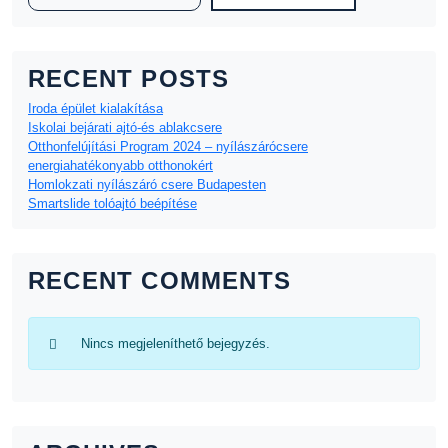
RECENT POSTS
Iroda épület kialakítása
Iskolai bejárati ajtó-és ablakcsere
Otthonfelújítási Program 2024 – nyílászárócsere
energiahatékonyabb otthonokért
Homlokzati nyílászáró csere Budapesten
Smartslide tolóajtó beépítése
RECENT COMMENTS
Nincs megjeleníthető bejegyzés.