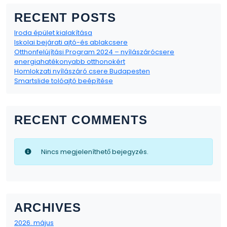
RECENT POSTS
Iroda épület kialakítása
Iskolai bejárati ajtó-és ablakcsere
Otthonfelújítási Program 2024 – nyílászárócsere
energiahatékonyabb otthonokért
Homlokzati nyílászáró csere Budapesten
Smartslide tolóajtó beépítése
RECENT COMMENTS
Nincs megjeleníthető bejegyzés.
ARCHIVES
2026. május