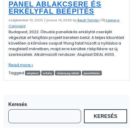
PANEL ABLAKCSERE ÉS
ERKÉLYFAL BEÉPÍTÉS
szeptember 10, 2022
/
június 14, 2026
by
Beutl Tamás
|
Leave a
Comment
Budapest, 2022. Óbudai panellakás erkélyfal cseréjét
végeztük el felújítási projekt keretein belül. A teljes kibontást
követően a kőműves csapat Ytong falat húzott a nyílásba a
megfelelő méretben, majd erre kerültek ráépítésre az új
szerkezetek. Alkalmazott rendszer: Aluplast IDEAL 4000.
Read more »
Tagged
aluplast
erkély
műanyag ablak
panellakás
Keresés
KERESÉS