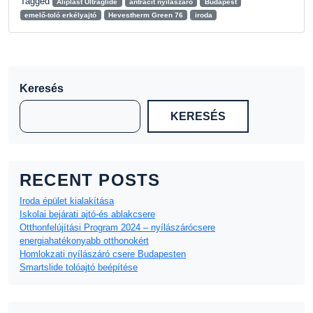
Tagged
Aliplast Ultraglide
antracit nyílászáró
Budapest
emelő-toló erkélyajtó
Hevestherm Green 76
iroda
Keresés
KERESÉS
RECENT POSTS
Iroda épület kialakítása
Iskolai bejárati ajtó-és ablakcsere
Otthonfelújítási Program 2024 – nyílászárócsere
energiahatékonyabb otthonokért
Homlokzati nyílászáró csere Budapesten
Smartslide tolóajtó beépítése