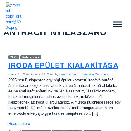
ANTRACIT NYÍLÁSZÁRÓ
2025
Referenciák
IRODA ÉPÜLET KIALAKÍTÁSA
május 10, 2026
/
június 14, 2026
by
Beutl Tamás
|
Leave a Comment
2025-ben Budapesten egy régi épület korszerű irodává történő
átalakításán dolgoztunk, ahol kívül-belül antracit színű ablakokat
és bejárati ajtót építettünk be. A választott nyílászárók modern,
letisztult megjelenést adnak az épületnek, miközben jól
illeszkednek az iroda új arculatához. A munka különlegessége egy
nagyméretű, 3,1 méter széles és 2,7 méter magas alumínium
emelő-toló erkélyajtó gyártása és beépítése volt, […]
Read more »