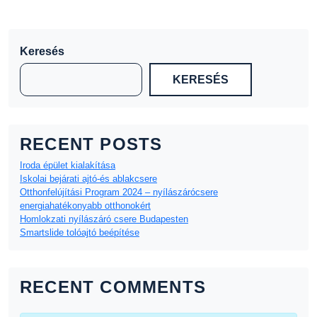
Keresés
KERESÉS
RECENT POSTS
Iroda épület kialakítása
Iskolai bejárati ajtó-és ablakcsere
Otthonfelújítási Program 2024 – nyílászárócsere
energiahatékonyabb otthonokért
Homlokzati nyílászáró csere Budapesten
Smartslide tolóajtó beépítése
RECENT COMMENTS