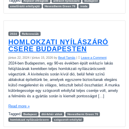
Tagged
Aliplast Ultraglide
antracit nyílászáró
Budapest
emelő-toló erkélyajtó
Hevestherm Green 76
iroda
2024
Referenciák
HOMLOKZATI NYÍLÁSZÁRÓ
CSERE BUDAPESTEN
június 22, 2024
/
június 15, 2026
by
Beutl Tamás
|
Leave a Comment
2024-ben Budapesten, egy 90-es években épült exkluzív lakás
felújításának keretében teljes homlokzati nyílászárócserét
végeztünk. A kivitelezés során kívül dió, belül fehér színű
ablakokat építettünk be, amelyek egyszerre biztosítanak elegáns
külső megjelenést és világos, letisztult belső összhatást. A munka
különlegessége egy szögsorolt erkélyfal teljes cseréje volt, amely
a felmérés és a gyártás során is kiemelt pontosságot […]
Read more »
Tagged
Budapest
dió-fehér ablak
Hevestherm Green 76
homlokzati nyílászárócsere
szögsorolt erkélyfal