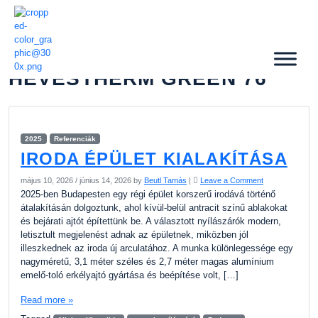
HEVESTHERM GREEN 76
2025
Referenciák
IRODA ÉPÜLET KIALAKÍTÁSA
május 10, 2026
/
június 14, 2026
by
Beutl Tamás
|
Leave a Comment
2025-ben Budapesten egy régi épület korszerű irodává történő
átalakításán dolgoztunk, ahol kívül-belül antracit színű ablakokat
és bejárati ajtót építettünk be. A választott nyílászárók modern,
letisztult megjelenést adnak az épületnek, miközben jól
illeszkednek az iroda új arculatához. A munka különlegessége egy
nagyméretű, 3,1 méter széles és 2,7 méter magas alumínium
emelő-toló erkélyajtó gyártása és beépítése volt, […]
Read more »