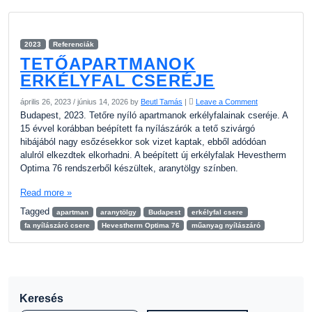
2023
Referenciák
TETŐAPARTMANOK
ERKÉLYFAL CSERÉJE
április 26, 2023
/
június 14, 2026
by
Beutl Tamás
|
Leave a Comment
Budapest, 2023. Tetőre nyíló apartmanok erkélyfalainak cseréje. A
15 évvel korábban beépített fa nyílászárók a tető szivárgó
hibájából nagy esőzésekkor sok vizet kaptak, ebből adódóan
alulról elkezdtek elkorhadni. A beépített új erkélyfalak Hevestherm
Optima 76 rendszerből készültek, aranytölgy színben.
Read more »
Tagged
apartman
aranytölgy
Budapest
erkélyfal csere
fa nyílászáró csere
Hevestherm Optima 76
műanyag nyílászáró
Keresés