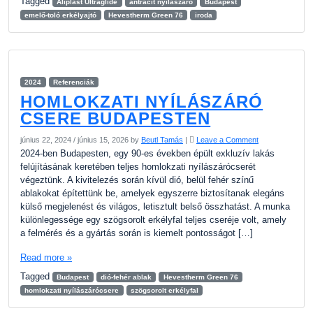
Tagged
Aliplast Ultraglide
antracit nyílászáró
Budapest
emelő-toló erkélyajtó
Hevestherm Green 76
iroda
2024
Referenciák
HOMLOKZATI NYÍLÁSZÁRÓ
CSERE BUDAPESTEN
június 22, 2024
/
június 15, 2026
by
Beutl Tamás
|
Leave a Comment
2024-ben Budapesten, egy 90-es években épült exkluzív lakás
felújításának keretében teljes homlokzati nyílászárócserét
végeztünk. A kivitelezés során kívül dió, belül fehér színű
ablakokat építettünk be, amelyek egyszerre biztosítanak elegáns
külső megjelenést és világos, letisztult belső összhatást. A munka
különlegessége egy szögsorolt erkélyfal teljes cseréje volt, amely
a felmérés és a gyártás során is kiemelt pontosságot […]
Read more »
Tagged
Budapest
dió-fehér ablak
Hevestherm Green 76
homlokzati nyílászárócsere
szögsorolt erkélyfal