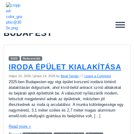
BUDAPEST
2025
Referenciák
IRODA ÉPÜLET KIALAKÍTÁSA
május 10, 2026
/
június 14, 2026
by
Beutl Tamás
|
Leave a Comment
2025-ben Budapesten egy régi épület korszerű irodává történő
átalakításán dolgoztunk, ahol kívül-belül antracit színű ablakokat
és bejárati ajtót építettünk be. A választott nyílászárók modern,
letisztult megjelenést adnak az épületnek, miközben jól
illeszkednek az iroda új arculatához. A munka különlegessége egy
nagyméretű, 3,1 méter széles és 2,7 méter magas alumínium
emelő-toló erkélyajtó gyártása és beépítése volt, […]
Read more »